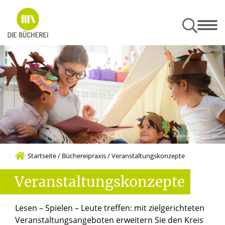
ldungen
Büchereiorganisation
Büchereipraxis
Unser Team
DIE BÜCHEREIEN im Erzbistum
Öffentlichkeitsarbeit und Werbung
Angebote des MEDIENZENTRUMS
Leitbild der Büchereifachstelle
© Lordn / Shutterstock.com
Startseite
/
Büchereipraxis
/
Veranstaltungskonzepte
Veranstaltungskonzepte
Lesen – Spielen – Leute treffen: mit zielgerichteten
Veranstaltungsangeboten erweitern Sie den Kreis